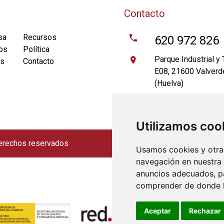
Contacto
sa
Recursos
620 972 826
os
Política
Parque Industrial y
as
Contacto
E08, 21600 Valverd
(Huelva)
info@gaiaexploraci
Utilizamos coo
derechos reservados
Accesibilidad
|
Aviso legal
Usamos cookies y otras
navegación en nuestra
anuncios adecuados, pa
comprender de donde ll
Aceptar
Rechazar