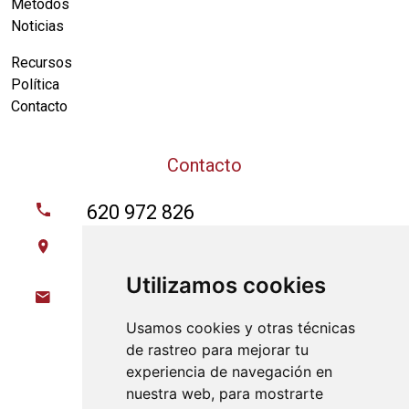
Métodos
Noticias
Recursos
Política
Contacto
Contacto
620 972 826
Parque Industrial y Tecnologico Nave E08,
21600 Valverde del Camino (Huelva)
Utilizamos cookies
info@gaiaexploracion.com
Usamos cookies y otras técnicas
Síguenos en
de rastreo para mejorar tu
experiencia de navegación en
nuestra web, para mostrarte